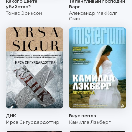
Какого цвета
Талантливый господин
убийство?
Варг
Томас Эриксон
Александр МакКолл
Смит
ДНК
Вкус пепла
Ирса Сигурдардоттир
Камилла Лэкберг