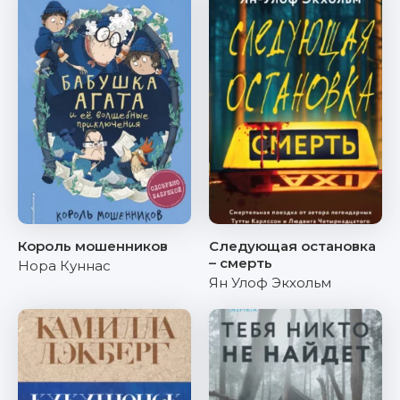
Король мошенников
Следующая остановка
– смерть
Нора Куннас
Ян Улоф Экхольм