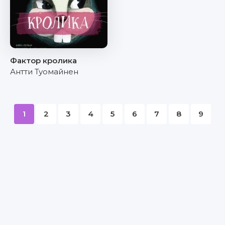
Фактор кролика
Антти Туомайнен
1
2
3
4
5
6
7
8
9