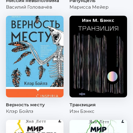
Миссия невыполнима
Рапунцель
Василий Головачёв
Марисса Мейер
Верность месту
Транзиция
Клэр Бойлз
Иэн Бэнкс