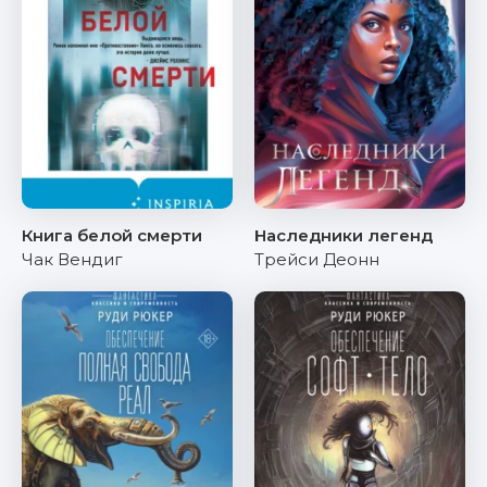
Книга белой смерти
Наследники легенд
Чак Вендиг
Трейси Деонн