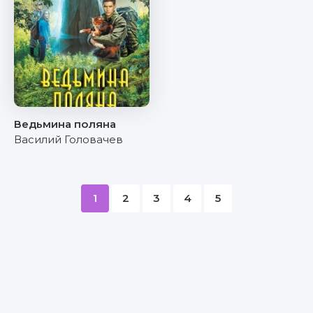
Ведьмина поляна
Василий Головачев
1
2
3
4
5