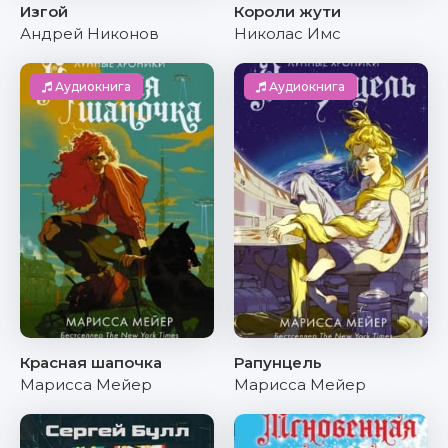
Изгой
Короли жути
Андрей Никонов
Николас Имс
Аудиокнига
Аудиокнига
Красная шапочка
Рапунцель
Марисса Мейер
Марисса Мейер