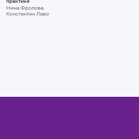
практике
Нина Фролова
,
Константин Лаво
Правообладателям
Авторам
Обратная связь
Внимание!
Скачать книги бесплатно
из нашей библиотеки,
Вы можете ТОЛЬКО