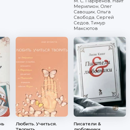
М. С. Парфенов
,
Наит
Мерилион
,
Олег
Савощик
,
Ольга
Свобода
,
Сергей
Седов
,
Тимур
Максютов
нь
Любить. Учиться.
Писатели &
Творить
любовники