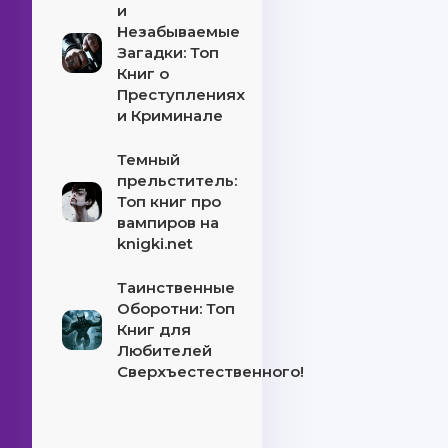
и
Незабываемые
Загадки: Топ
Книг о
Преступлениях
и Криминале
Темный
прельститель:
Топ книг про
вампиров на
knigki.net
Таинственные
Оборотни: Топ
Книг для
Любителей
Сверхъестественного!