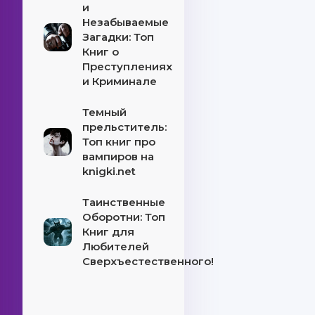
и
Незабываемые
Загадки: Топ
Книг о
Преступлениях
и Криминале
Темный
прельститель:
Топ книг про
вампиров на
knigki.net
Таинственные
Оборотни: Топ
Книг для
Любителей
Сверхъестественного!