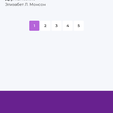
Элизабет Л. Монсон
1
2
3
4
5
Правообладателям
Авторам
Обратная связь