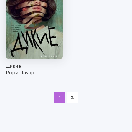
Дикие
Рори Пауэр
1
2