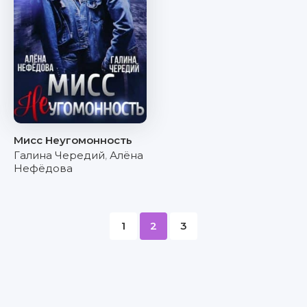
Мисс Неугомонность
Галина Чередий
,
Алёна
Нефёдова
1
2
3