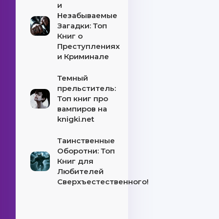
и
Незабываемые
Загадки: Топ
Книг о
Преступлениях
и Криминале
Темный
прельститель:
Топ книг про
вампиров на
knigki.net
Таинственные
Оборотни: Топ
Книг для
Любителей
Сверхъестественного!