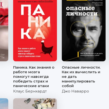
Паника. Как знания о
Опасные личности.
работе мозга
Как их вычислить и
помогут навсегда
не дать
победить страх и
манипулировать
панические атаки
собой
Клаус Бернхардт
Джо Наварро