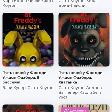
Кира Брид-Райсли
,
Скотт
Скотт Коутон
,
Кира
Коутон
Брид-Райсли
Пять ночей у Фредди.
Пять ночей у Фредди.
Ужасы Фазбера. В
Ужасы Фазбера.
бассейн!
Хватайка
Элли Купер
,
Скотт Коутон
Скотт Коутон
,
Андреа
Ваггенер
,
Карли Энн
Уэст
Аудиокнига