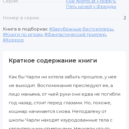
Серия:
Five Nights at Freddy’s
,
Пять ночей у Фредди
Номер в серии:
2
Книга в подборках:
Зарубежные бестселлеры
,
Книги по играм
,
Фантастический триллер
,
Хоррор
Краткое содержание книги
Как бы Чарли ни хотела забыть прошлое, у нее
не выходит. Воспоминания преследуют ее, а
лицо маньяка, от чьей руки они едва не погибли
год назад, стоит перед глазами. Но, похоже,
кошмар начинается снова. Неподалеку от
школы Чарли находят изуродованные тела с
характерными отметинами. Неужели кто-то