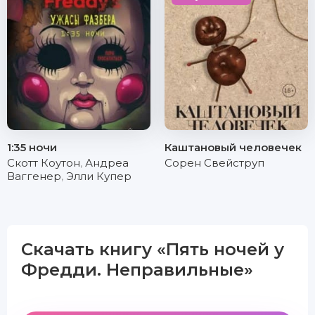
1:35 ночи
Каштановый человечек
Скотт Коутон
,
Андреа
Сорен Свейструп
Ваггенер
,
Элли Купер
Скачать книгу «Пять ночей у
Фредди. Неправильные»