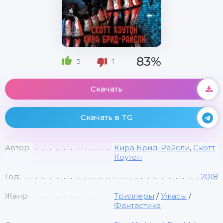
83%
5
1
Скачать
Скачать в TG
Автор:
Кира Брид-Райсли
,
Скотт
Коутон
Год:
2018
Жанр:
Триллеры
/
Ужасы
/
Фантастика