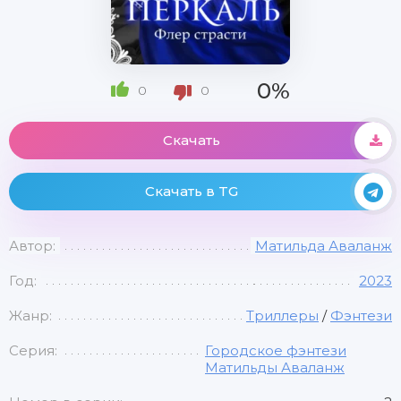
0%
0
0
Скачать
Скачать в TG
Автор:
Матильда Аваланж
Год:
2023
Жанр:
Триллеры
/
Фэнтези
Серия:
Городское фэнтези
Матильды Аваланж