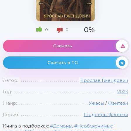
0%
0
0
Скачать
Скачать в TG
Автор:
Ярослав Гжендович
Год:
2023
Жанр:
Ужасы
/
Фэнтези
Серия:
Шедевры фэнтези
Книга в подборках:
Демоны
,
Необъяснимые