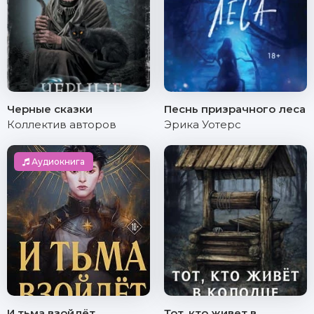
Черные сказки
Песнь призрачного леса
Коллектив авторов
Эрика Уотерс
Аудиокнига
И тьма взойдёт
Тот, кто живет в