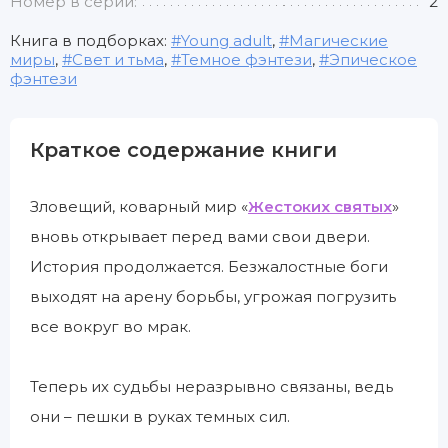
Номер в серии:
2
Книга в подборках:
Young adult
,
Магические
миры
,
Свет и тьма
,
Темное фэнтези
,
Эпическое
фэнтези
Краткое содержание книги
Зловещий, коварный мир «
Жестоких святых
»
вновь открывает перед вами свои двери.
История продолжается. Безжалостные боги
выходят на арену борьбы, угрожая погрузить
все вокруг во мрак.
Теперь их судьбы неразрывно связаны, ведь
они – пешки в руках темных сил.