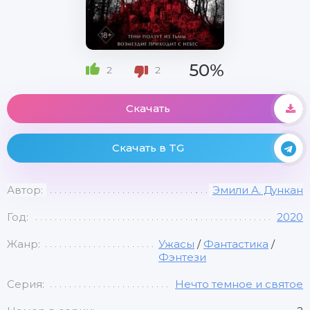
50%
2
2
Скачать
Скачать в TG
Автор:
Эмили А. Дункан
Год:
2020
Жанр:
Ужасы
/
Фантастика
/
Фэнтези
Серия:
Нечто темное и святое