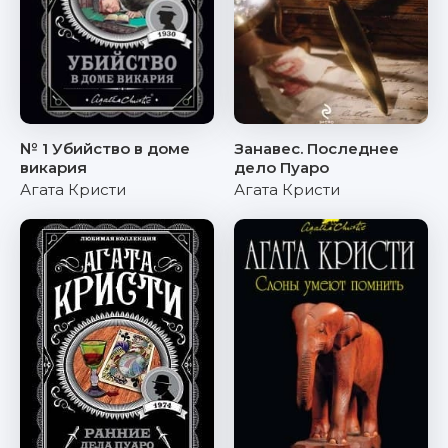
№ 1 Убийство в доме
Занавес. Последнее
викария
дело Пуаро
Агата Кристи
Агата Кристи