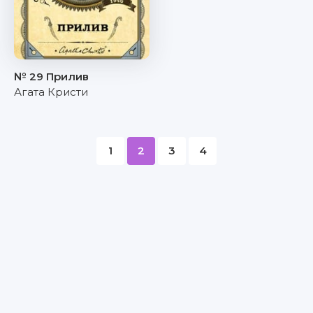
№ 29 Прилив
Агата Кристи
1
2
3
4