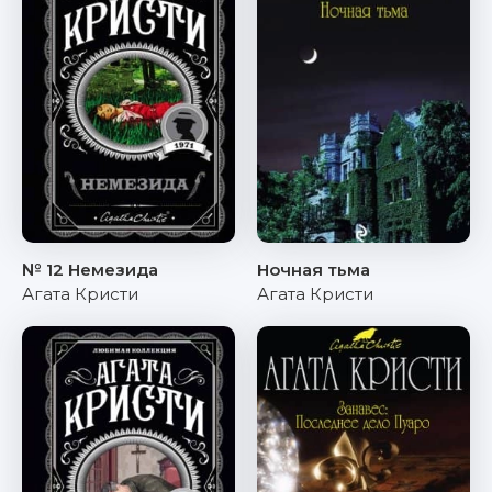
№ 12 Немезида
Ночная тьма
Агата Кристи
Агата Кристи