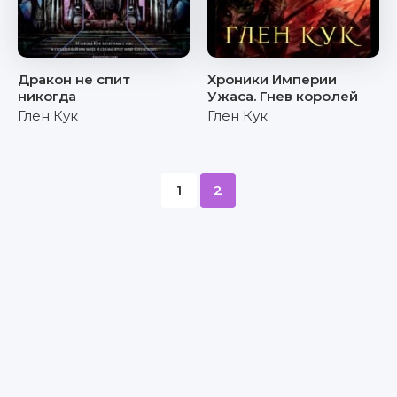
Дракон не спит
Хроники Империи
никогда
Ужаса. Гнев королей
Глен Кук
Глен Кук
1
2