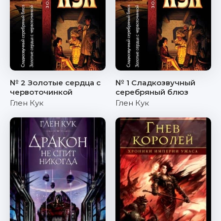
№ 2 Золотые сердца с
№ 1 Сладкозвучный
червоточинкой
серебряный блюз
Глен Кук
Глен Кук