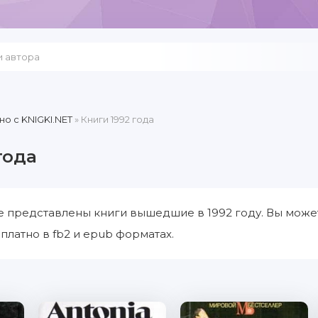
но c KNIGKI.NET
» Книги 1992 года
года
е представлены книги вышедшие в 1992 году. Вы может
платно в fb2 и epub форматах.