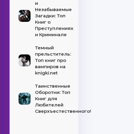
и
Незабываемые
Загадки: Топ
Книг о
Преступлениях
и Криминале
Темный
прельститель:
Топ книг про
вампиров на
knigki.net
Таинственные
Оборотни: Топ
Книг для
Любителей
Сверхъестественного!