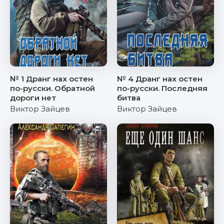
№ 1 Дранг нах остен
№ 4 Дранг нах остен
по-русски. Обратной
по-русски. Последняя
дороги нет
битва
Виктор Зайцев
Виктор Зайцев