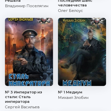
Решала
Последний шанс
человечества
Владимир Поселягин
Олег Белоус
№ 3 Император из
№ 1 Медиум
стали: Сталь
Михаил Злобин
императора
Сергей Васильев