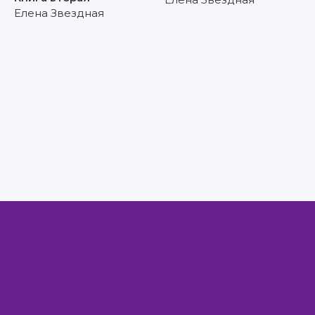
Елена Звездная
Правообладателям
Авторам
Обратная связь
Внимание!
Скачать книги бесплатно
из нашей библиотеки,
Вы можете ТОЛЬКО
для ознакомительных целей. Коммерческое
использование книг строго запрещено!