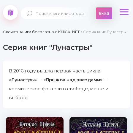
Вход
Скачать книги бесплатно c KNIGKI.NET
» Серия книг Лунастры
Серия книг "Лунастры"
В 2016 году вышла первая часть цикла
«
Лунастры
» — «
Прыжок над звездами
» —
космическое фэнтези о свободе, мечте и
выборе.