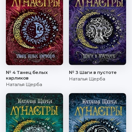
№ 4 Танец белых
№ 3 Шаги в пустоте
карликов
Наталья Щерба
Наталья Щерба