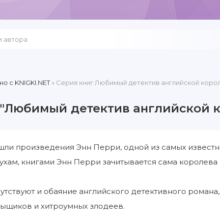
но c KNIGKI.NET
» Серия книг Любимый детектив английской коро
 "Любимый детектив английской 
шли произведения Энн Перри, одной из самых известн
лухам, книгами Энн Перри зачитывается сама королева 
сутствуют и обаяние английского детективного романа,
сыщиков и хитроумных злодеев.