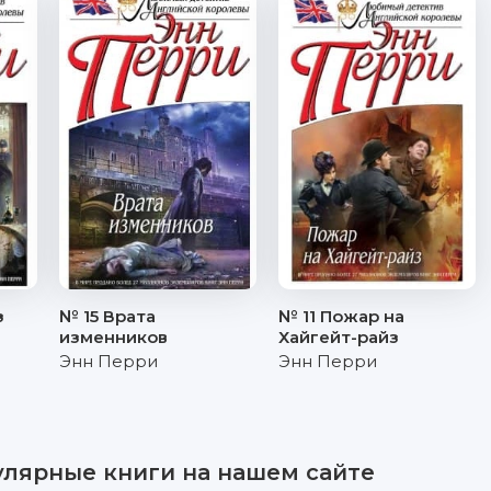
з
№ 15 Врата
№ 11 Пожар на
изменников
Хайгейт-райз
Энн Перри
Энн Перри
улярные книги на нашем сайте