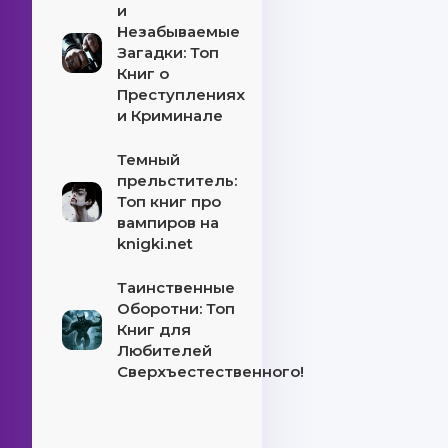
и
Незабываемые
Загадки: Топ
Книг о
Преступлениях
и Криминале
Темный
прельститель:
Топ книг про
вампиров на
knigki.net
Таинственные
Оборотни: Топ
Книг для
Любителей
Сверхъестественного!