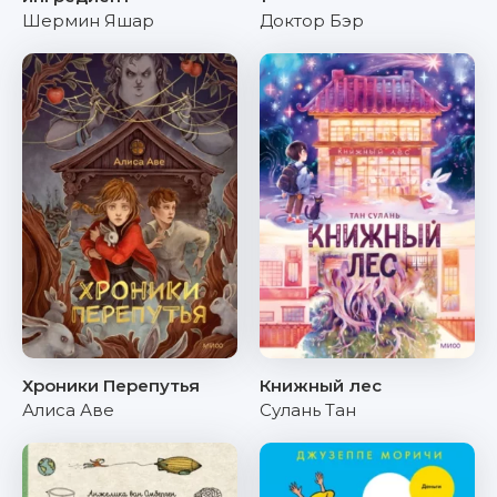
Шермин Яшар
Доктор Бэр
Хроники Перепутья
Книжный лес
Алиса Аве
Сулань Тан