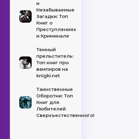
и
Незабываемые
Загадки: Топ
Книг о
Преступлениях
и Криминале
Темный
прельститель:
Топ книг про
вампиров на
knigki.net
Таинственные
Оборотни: Топ
Книг для
Любителей
Сверхъестественного!