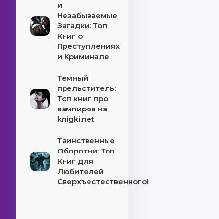
и
Незабываемые
Загадки: Топ
Книг о
Преступлениях
и Криминале
Темный
прельститель:
Топ книг про
вампиров на
knigki.net
Таинственные
Оборотни: Топ
Книг для
Любителей
Сверхъестественного!