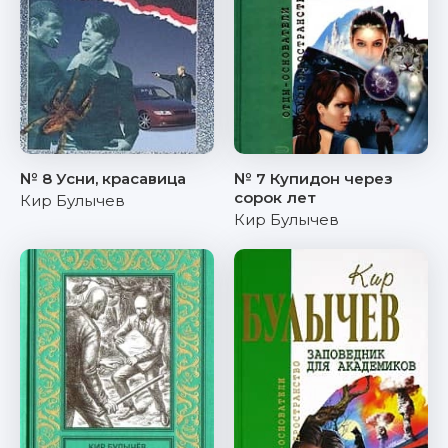
№ 8 Усни, красавица
№ 7 Купидон через
сорок лет
Кир Булычев
Кир Булычев