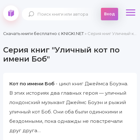
Вход
Скачать книги бесплатно c KNIGKI.NET
» Серия книг Уличный кот по имени Боб
Серия книг "Уличный кот по
имени Боб"
Кот по имени Боб
- цикл книг Джеймса Боуэна.
В этих историях два главных героя — уличный
лондонский музыкант Джеймс Боуэн и рыжий
уличный кот Боб. Они оба были одинокими и
бездомными, пока однажды не повстречали
друг друга…