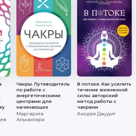
а
Чакры. Путеводитель
В потоке. Как усилить
по работе с
течение жизненной
энергетическими
силы: авторский
е
центрами для
метод работы с
ху
начинающих
чакрами
Маргарита
Анодея Джудит
цев
Алькантара