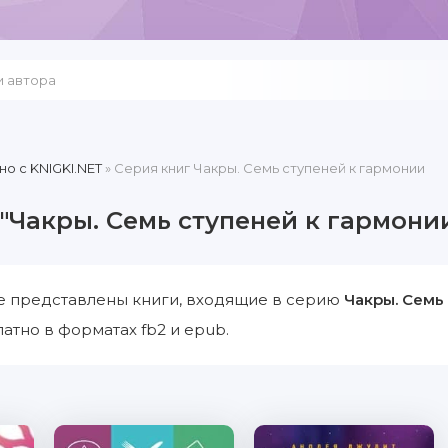
но c KNIGKI.NET
» Серия книг Чакры. Семь ступеней к гармонии
"Чакры. Семь ступеней к гармони
е представлены книги, входящие в серию
Чакры. Семь
атно в форматах fb2 и epub.