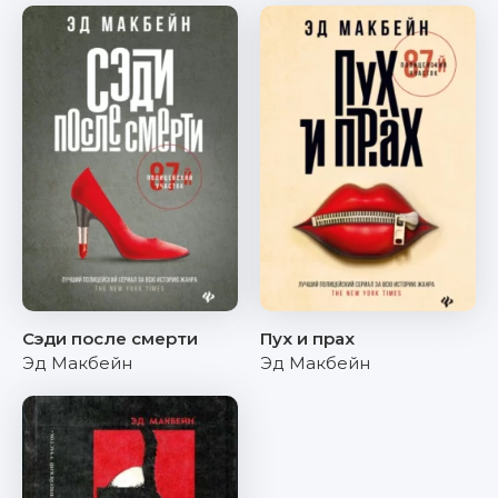
Сэди после смерти
Пух и прах
Эд Макбейн
Эд Макбейн