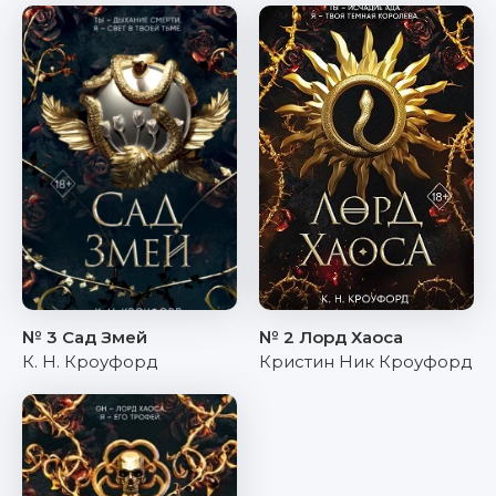
№ 3 Сад Змей
№ 2 Лорд Хаоса
К. Н. Кроуфорд
Кристин Ник Кроуфорд