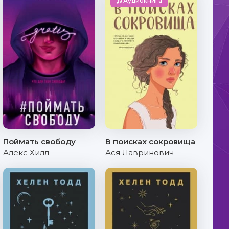
Аудиокнига
Поймать свободу
В поисках сокровища
Алекс Хилл
Ася Лавринович