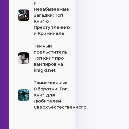
и
Незабываемые
Загадки: Топ
Книг о
Преступлениях
и Криминале
Темный
прельститель:
Топ книг про
вампиров на
knigki.net
Таинственные
Оборотни: Топ
Книг для
Любителей
Сверхъестественного!