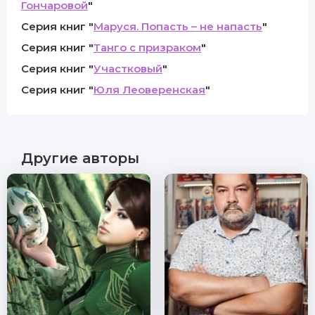
Гончаровой
"
Серия книг "
Маруся. Попасть – не напасть
"
Серия книг "
Танго с призраком
"
Серия книг "
Участковый
"
Серия книг "
Юля Леоверенская
"
Другие авторы