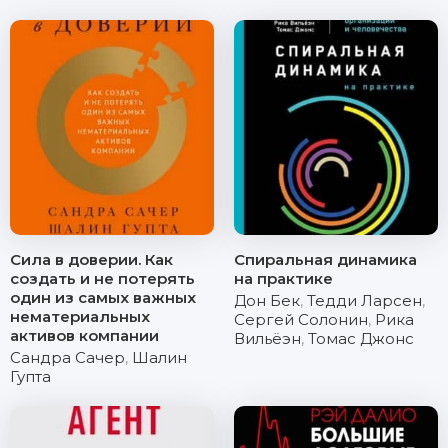
Сила в доверии. Как
Спиральная динамика
создать и не потерять
на практике
один из самых важных
Дон Бек
,
Тедди Ларсен
,
нематериальных
Сергей Солонин
,
Рика
активов компании
Вильёэн
,
Томас Джонс
Сандра Сачер
,
Шалин
Гупта