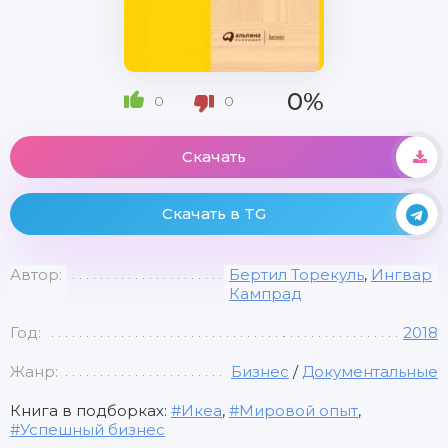
0%
0
0
Скачать
Скачать в TG
Автор:
Бертил Торекуль
,
Ингвар
Кампрад
Год:
2018
Жанр:
Бизнес
/
Документальные
Книга в подборках:
Икеа
,
Мировой опыт
,
Успешный бизнес