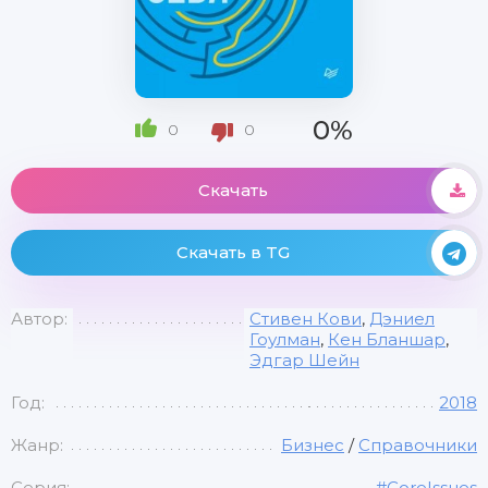
0%
0
0
Скачать
Скачать в TG
Автор:
Стивен Кови
,
Дэниел
Гоулман
,
Кен Бланшар
,
Эдгар Шейн
Год:
2018
Жанр:
Бизнес
/
Справочники
Серия:
#CoreIssues