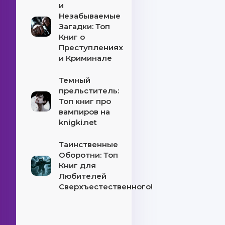
и
Незабываемые
Загадки: Топ
Книг о
Преступлениях
и Криминале
Темный
прельститель:
Топ книг про
вампиров на
knigki.net
Таинственные
Оборотни: Топ
Книг для
Любителей
Сверхъестественного!