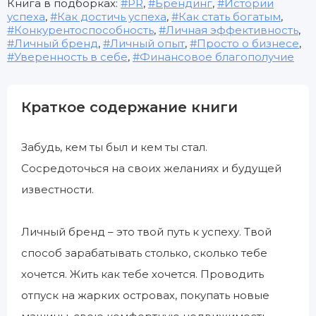
Книга в подборках:
PR
,
Брендинг
,
Истории
успеха
,
Как достичь успеха
,
Как стать богатым
,
Конкурентоспособность
,
Личная эффективность
,
Личный бренд
,
Личный опыт
,
Просто о бизнесе
,
Уверенность в себе
,
Финансовое благополучие
Краткое содержание книги
Забудь, кем ты был и кем ты стал.
Сосредоточься на своих желаниях и будущей
известности.
Личный бренд – это твой путь к успеху. Твой
способ зарабатывать столько, сколько тебе
хочется. Жить как тебе хочется. Проводить
отпуск на жарких островах, покупать новые