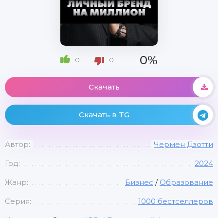
0%
0
0
Скачать
Скачать в TG
Автор:
Чермен Дзотти
Год:
2024
Жанр:
Бизнес
/
Образование
Серия:
1000 бестселлеров