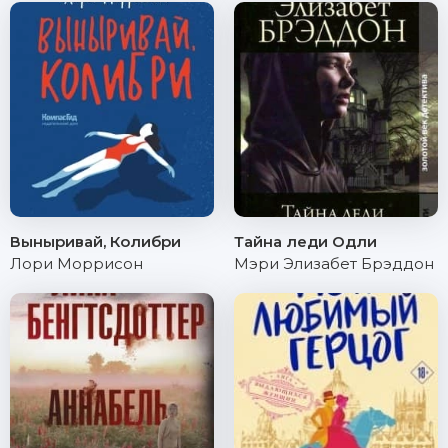
Выныривай, Колибри
Тайна леди Одли
Лори Моррисон
Мэри Элизабет Брэддон