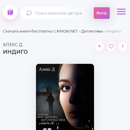
Вход
Скачать книги бесплатно c KNIGKI.NET
»
Детективы
» Индиго
АЛЕКС Д
+
!
ИНДИГО