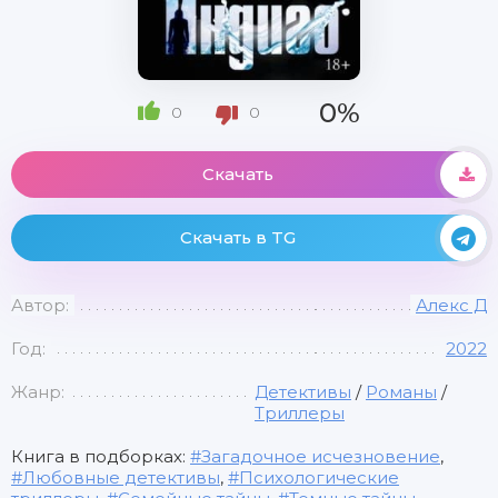
0%
0
0
Скачать
Скачать в TG
Автор:
Алекс Д
Год:
2022
Жанр:
Детективы
/
Романы
/
Триллеры
Книга в подборках:
Загадочное исчезновение
,
Любовные детективы
,
Психологические