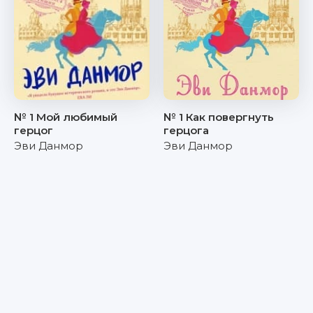
№ 1 Мой любимый
№ 1 Как повергнуть
герцог
герцога
Эви Данмор
Эви Данмор