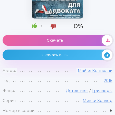
0%
0
1
Скачать
Скачать в TG
Автор:
Майкл Коннелли
Год:
2015
Жанр:
Детективы
/
Триллеры
Серия:
Микки Холлер
Номер в серии:
5