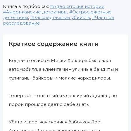
Книга в подборках:
Адвокатские истории
,
Американские детективы
,
Остросюжетные
детективы
,
Расследование убийств
,
Частное
расследование
Краткое содержание книги
Когда-то офисом Микки Холлера был салон
автомобиля, а клиентами – уличные бандиты и
хулиганы, байкеры и мелкие наркодилеры.
Теперь он – опытный и удачливый адвокат, но
порой прошлое дает о себе знать.
Убита известная «ночная бабочка» Лос-
Анджелеса, бывшая клиентка и старая