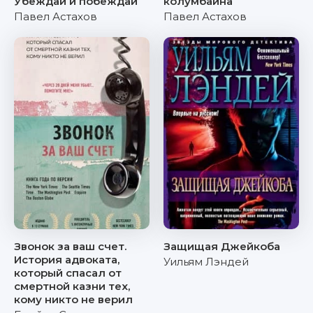
Убеждай и побеждай
колумбайна
Павел Астахов
Павел Астахов
Звонок за ваш счет.
Защищая Джейкоба
История адвоката,
Уильям Лэндей
который спасал от
смертной казни тех,
кому никто не верил