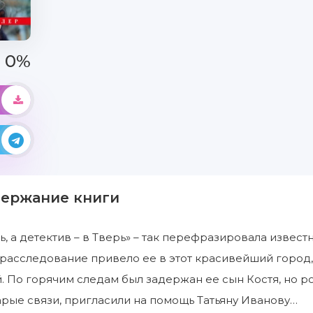
0%
держание книги
рь, а детектив – в Тверь» – так перефразировала извес
расследование привело ее в этот красивейший город,
 По горячим следам был задержан ее сын Костя, но р
арые связи, пригласили на помощь Татьяну Иванову…