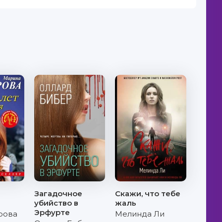
Загадочное
Скажи, что тебе
убийство в
жаль
Эрфурте
рова
Мелинда Ли