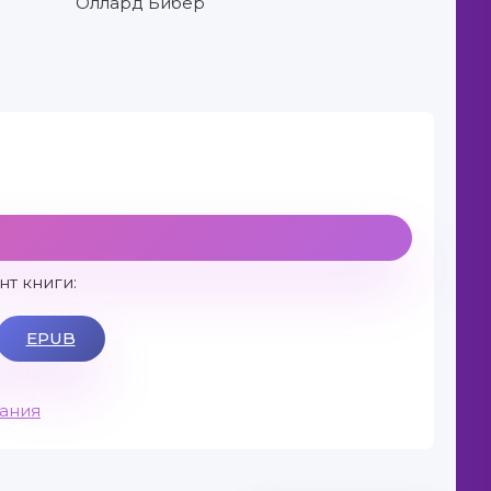
Оллард Бибер
т книги:
EPUB
вания