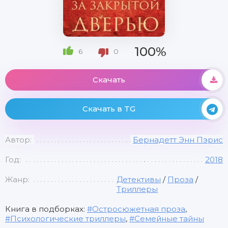
100%
6
0
Скачать
Скачать в TG
Автор:
Бернадетт Энн Пэрис
Год:
2018
Жанр:
Детективы
/
Проза
/
Триллеры
Книга в подборках:
Остросюжетная проза
,
Психологические триллеры
,
Семейные тайны