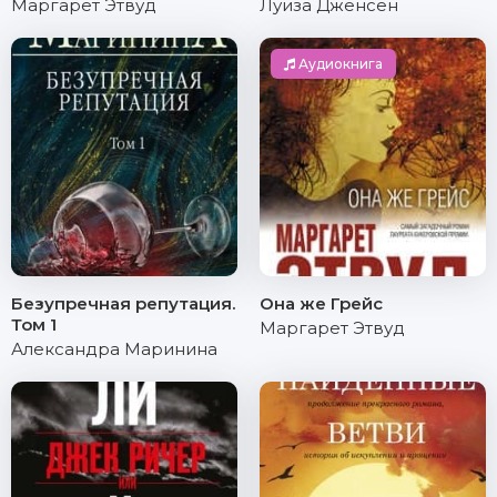
Маргарет Этвуд
Луиза Дженсен
Аудиокнига
Безупречная репутация.
Она же Грейс
Том 1
Маргарет Этвуд
Александра Маринина