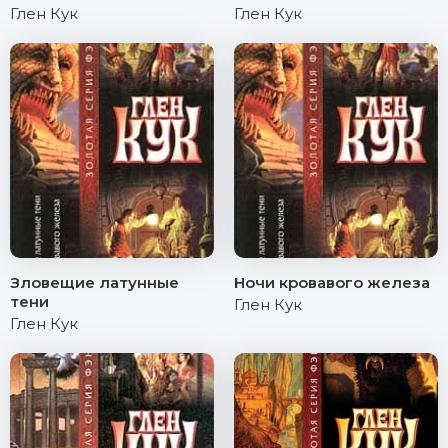
Глен Кук
Глен Кук
Зловещие латунные
Ночи кровавого железа
тени
Глен Кук
Глен Кук