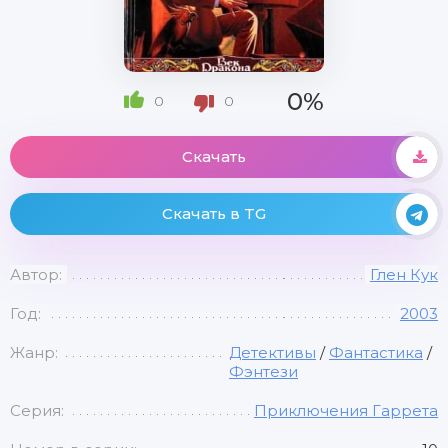
0%
0
0
Скачать
Скачать в TG
Автор:
Глен Кук
Год:
2003
Жанр:
Детективы
/
Фантастика
/
Фэнтези
Серия:
Приключения Гаррета