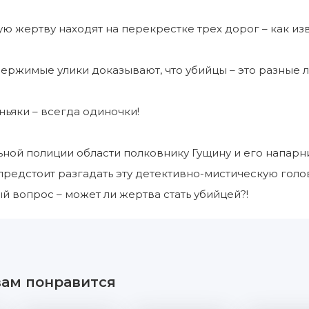
ю жертву находят на перекрестке трех дорог – как из
ержимые улики доказывают, что убийцы – это разные
ьяки – всегда одиночки!
ной полиции области полковнику Гущину и его напар
редстоит разгадать эту детективно-мистическую голо
й вопрос – может ли жертва стать убийцей?!
вам понравится