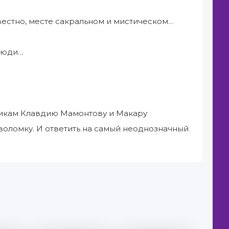
вестно, месте сакральном и мистическом…
 люди…
никам Клавдию Мамонтову и Макару
воломку. И ответить на самый неоднозначный