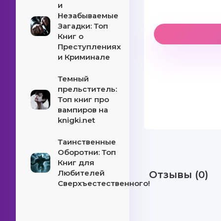
и
Незабываемые
Загадки: Топ
Книг о
Преступлениях
и Криминале
Темный
прельститель:
Топ книг про
вампиров на
knigki.net
Таинственные
Оборотни: Топ
Книг для
Любителей
Отзывы (0)
Сверхъестественного!