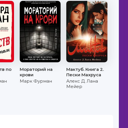
тв по
Мораторий на
Мактуб. Книга 2.
крови
Пески Махруса
ман
Марк Фурман
Алекс Д
,
Лана
Мейер