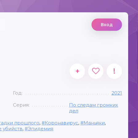
Вход
+
!
Год:
2021
Серия:
По следам громких
дел
гадки прошлого
,
Коронавирус
,
Маньяки
,
 убийств
,
Эпидемия