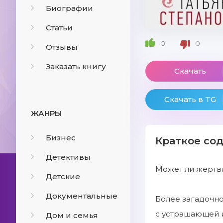
Биографии
Статьи
0
0
Отзывы
Заказать книгу
Скачать
Скачать в TG
ЖАНРЫ
Бизнес
Краткое со
Детективы
Может ли жертва
Детские
Документальные
Более загадочно
с устрашающей 
Дом и семья