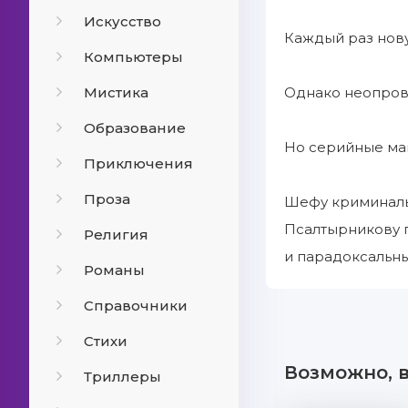
Искусство
Каждый раз нову
Компьютеры
Мистика
Однако неопров
Образование
Но серийные ман
Приключения
Проза
Шефу криминаль
Псалтырникову п
Религия
и парадоксальны
Романы
Справочники
Стихи
Возможно, 
Триллеры