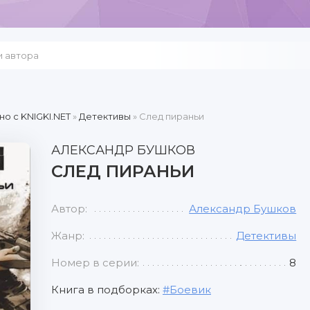
но c KNIGKI.NET
»
Детективы
» След пираньи
АЛЕКСАНДР БУШКОВ
СЛЕД ПИРАНЬИ
Автор:
Александр Бушков
Жанр:
Детективы
Номер в серии:
8
Книга в подборках:
Боевик