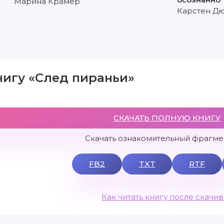
Марина Крамер
Карстен Д
нигу «След пираньи»
СКАЧАТЬ ПОЛНУЮ КНИГУ
Скачать ознакомительный фрагмен
FB2
TXT
RTF
Как читать книгу после скачи