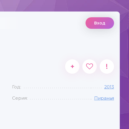
Вход
+
!
Год:
2013
Серия:
Пиранья