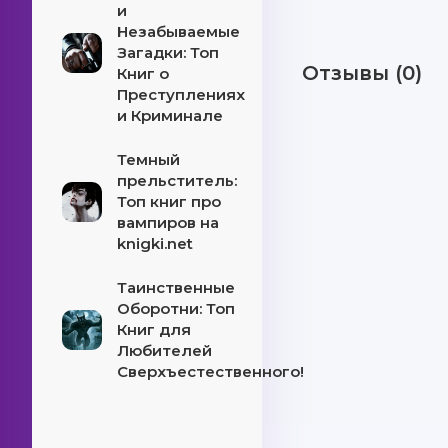
и
Незабываемые
Загадки: Топ
Отзывы (0)
Книг о
Преступлениях
и Криминале
Темный
прельститель:
Топ книг про
вампиров на
knigki.net
Таинственные
Оборотни: Топ
Книг для
Любителей
Сверхъестественного!