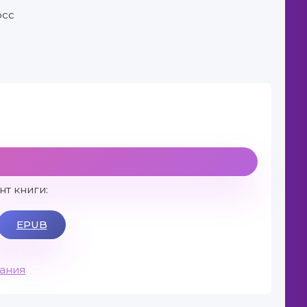
юсс
т книги:
EPUB
вания