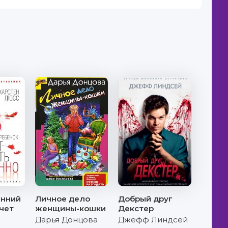
енний
Личное дело
Добрый друг
чет
женщины-кошки
Декстер
Дарья Донцова
Джефф Линдсей