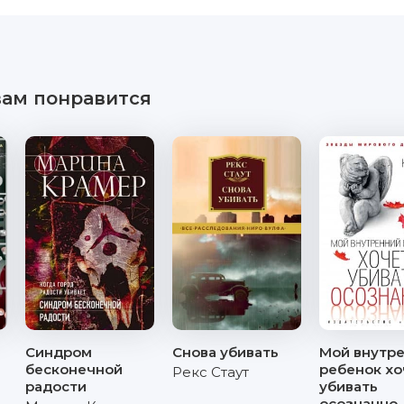
вам понравится
Синдром
Снова убивать
Мой внутр
бесконечной
ребенок хо
Рекс Стаут
радости
убивать
осознанно