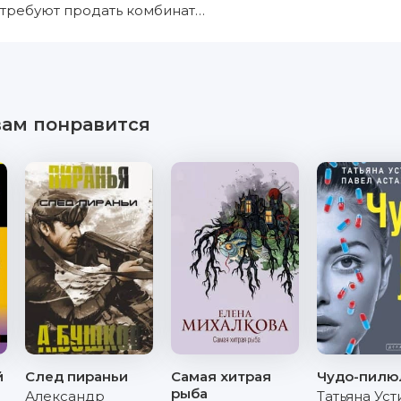
ы требуют продать комбинат…
вам понравится
й
След пираньи
Самая хитрая
Чудо-пилю
рыба
Александр
Татьяна Ус