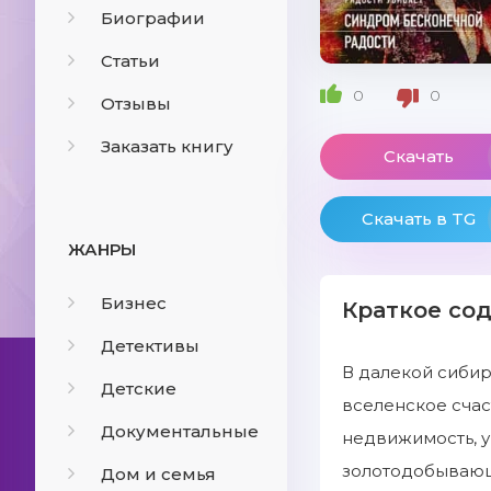
Биографии
Статьи
0
0
Отзывы
Заказать книгу
Скачать
Скачать в TG
ЖАНРЫ
Бизнес
Краткое со
Детективы
В далекой сибир
Детские
вселенское счас
Документальные
недвижимость, у
золотодобывающ
Дом и семья