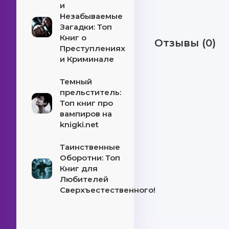
и
Незабываемые
Загадки: Топ
Книг о
Отзывы (0)
Преступлениях
и Криминале
Темный
прельститель:
Топ книг про
вампиров на
knigki.net
Таинственные
Оборотни: Топ
Книг для
Любителей
Сверхъестественного!