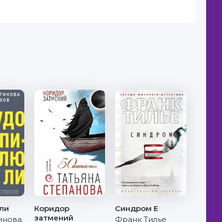
ли
Коридор
Синдром Е
затмений
тинова
,
Франк Тилье