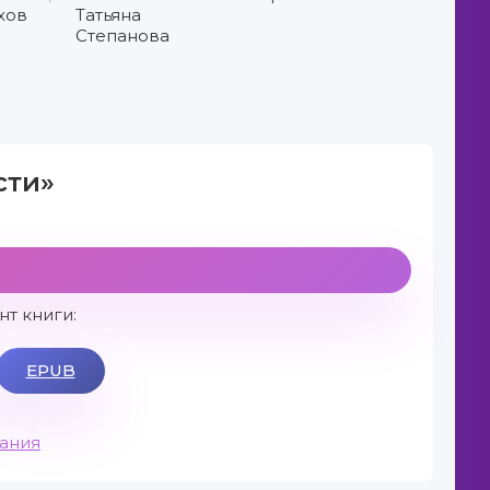
хов
Татьяна
Степанова
сти»
т книги:
EPUB
вания