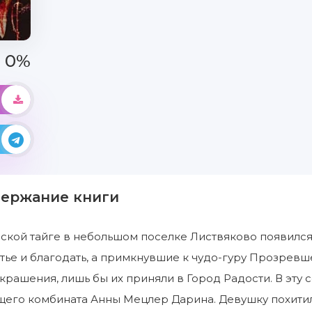
0%
держание книги
ской тайге в небольшом поселке Листвяково появился
тье и благодать, а примкнувшие к чудо-гуру Прозревше
крашения, лишь бы их приняли в Город Радости. В эту 
его комбината Анны Мецлер Дарина. Девушку похитил