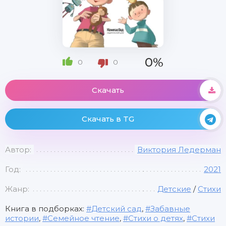
0%
0
0
Скачать
Скачать в TG
Автор:
Виктория Ледерман
Год:
2021
Жанр:
Детские
/
Стихи
Книга в подборках:
Детский сад
,
Забавные
истории
,
Семейное чтение
,
Стихи о детях
,
Стихи