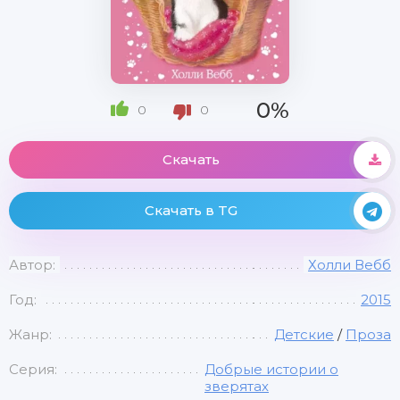
0%
0
0
Скачать
Скачать в TG
Автор:
Холли Вебб
Год:
2015
Жанр:
Детские
/
Проза
Серия:
Добрые истории о
зверятах