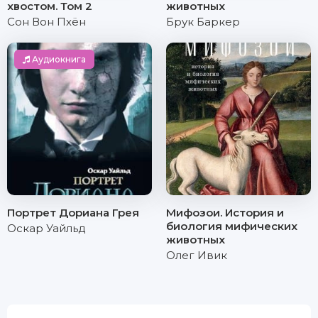
хвостом. Том 2
животных
Сон Вон Пхён
Брук Баркер
Аудиокнига
Портрет Дориана Грея
Мифозои. История и
биология мифических
Оскар Уайльд
животных
Олег Ивик