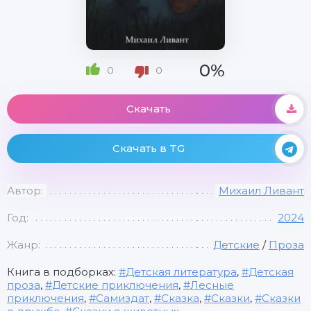
0%
0
0
Скачать
Скачать в TG
Автор:
Михаил Ливант
Год:
2024
Жанр:
Детские
/
Проза
Книга в подборках:
Детская литература
,
Детская
проза
,
Детские приключения
,
Лесные
приключения
,
Самиздат
,
Сказка
,
Сказки
,
Сказки