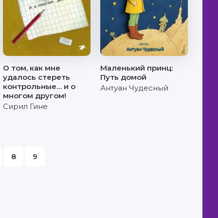
О том, как мне
Маленький принц:
удалось стереть
Путь домой
контрольные… и о
Антуан Чудесный
многом другом!
Сирил Гине
8
9