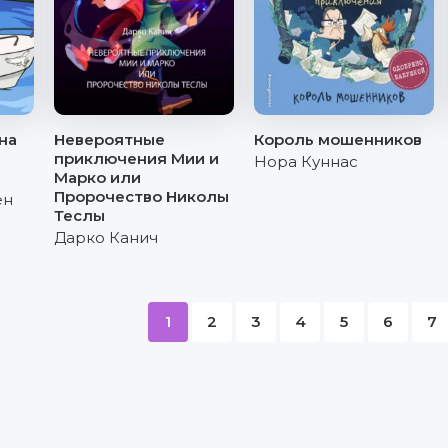
на
Невероятные
Король мошенников
приключения Мии и
Нора Куннас
Марко или
Пророчество Николы
ен
Теслы
Дарко Канич
1
2
3
4
5
6
7