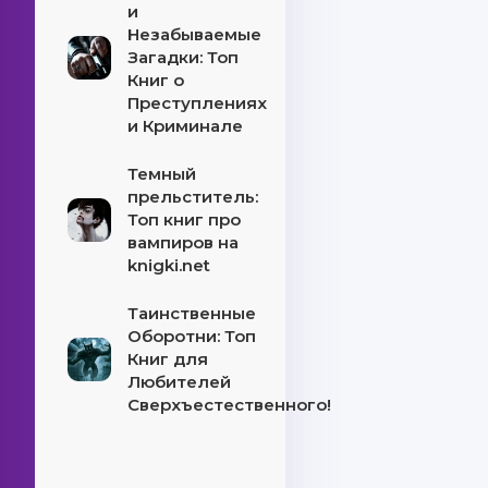
и
Незабываемые
Загадки: Топ
Книг о
Преступлениях
и Криминале
Темный
прельститель:
Топ книг про
вампиров на
knigki.net
Таинственные
Оборотни: Топ
Книг для
Любителей
Сверхъестественного!