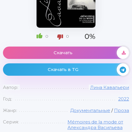
0%
0
0
Скачать
Скачать в TG
Автор:
Лина Кавальери
Год:
2022
Жанр:
Документальные
/
Проза
Серия:
Mémoires de la mode от
Александра Васильева